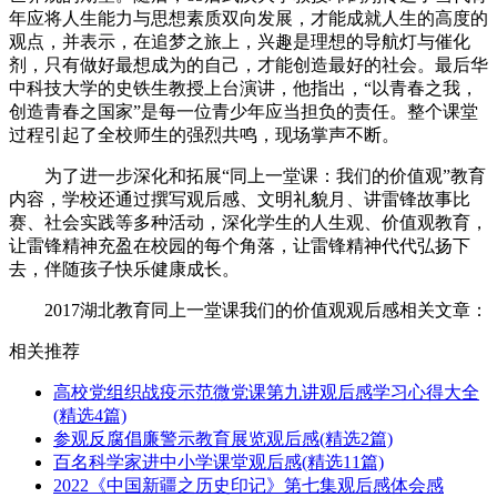
年应将人生能力与思想素质双向发展，才能成就人生的高度的
观点，并表示，在追梦之旅上，兴趣是理想的导航灯与催化
剂，只有做好最想成为的自己，才能创造最好的社会。最后华
中科技大学的史铁生教授上台演讲，他指出，“以青春之我，
创造青春之国家”是每一位青少年应当担负的责任。整个课堂
过程引起了全校师生的强烈共鸣，现场掌声不断。
为了进一步深化和拓展“同上一堂课：我们的价值观”教育
内容，学校还通过撰写观后感、文明礼貌月、讲雷锋故事比
赛、社会实践等多种活动，深化学生的人生观、价值观教育，
让雷锋精神充盈在校园的每个角落，让雷锋精神代代弘扬下
去，伴随孩子快乐健康成长。
2017湖北教育同上一堂课我们的价值观观后感相关文章：
相关推荐
高校党组织战疫示范微党课第九讲观后感学习心得大全
(精选4篇)
参观反腐倡廉警示教育展览观后感(精选2篇)
百名科学家进中小学课堂观后感(精选11篇)
2022《中国新疆之历史印记》第七集观后感体会感