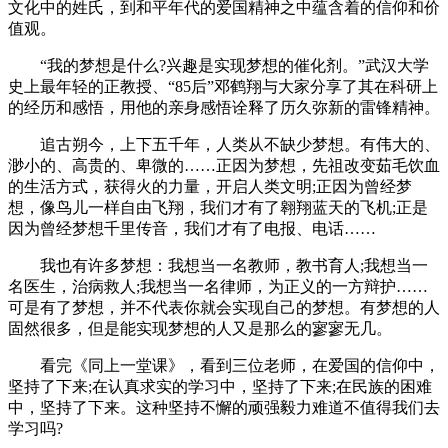
文化中的姓氏，到和平年代的爱国精神之中蕴含着的信仰和价
值观。
“我的梦想是什么?兴趣是实现梦想的催化剂。”武汉大学
史上最年轻的正教授、“85后”邓鹤翔与大家分享了其在科研上
的经历和感悟，用他的亲身感悟诠释了历久弥新的雷锋精神。
追古朔今，上下五千年，人类从不缺少梦想。有伟大的、
渺小的、高贵的、卑微的……正因为梦想，先祖改变茹毛饮血
的生活方式，获得火的力量，开启人类文明;正因为曾经梦
想，像鸟儿一样自由飞翔，我们才有了翱翔蓝天的飞机;正是
因为曾经梦想千里传音，我们才有了电报、电话……
我也有许多梦想：我想当一名教师，教书育人;我想当一
名医生，治病救人;我想当一名律师，为正义的一方辩护……
可是有了梦想，并不代表你就会实现自己的梦想。有梦想的人
固然很多，但是能实现梦想的人又是那么的寥寥无几。
看完《同上一堂课》，看到三位老师，在爱国的信仰中，
坚持了下来;在认真求实的学习中，坚持了下来;在民族的困难
中，坚持了下来。这种坚持不懈的顽强毅力难道不值得我们去
学习吗?