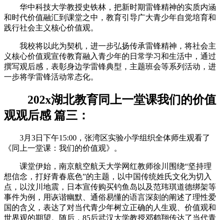
华中科技大学教授史铁林，把新时期雷锋精神的实质内涵
和时代价值融汇到课堂之中，教育引导广大青少年自觉培育和
践行社会主义核心价值观。
我校将以此为契机，进一步弘扬传承雷锋精神，将社会主
义核心价值观宣传教育融入青少年的日常学习和生活中，通过
撰写观后感，表彰身边学雷锋典型，主题班会等系列活动，进
一步将学雷锋活动常态化。
202x湖北教育同上一堂课我们的价值
观观后感 篇三：
3月3日下午15:00，张湾区实验小学组织全体师生观看了
《同上一堂课：我们的价值观》。
课堂伊始，南京航空航天大学网红教师徐川围绕“坚持理
想信念，打好青春底色”的主题，以中国传统姓氏文化为切入
点，以汶川地震，日本宣传购买钓鱼岛以及范玮琪道德绑架等
事件为例，用诙谐幽默、通俗易懂的语言深刻的阐述了理性爱
国的含义，表达了对当代青少年树立正确的人生观、价值观和
世界观的期望。随后，85后武汉大学教授邓鹤翔传达了当代青