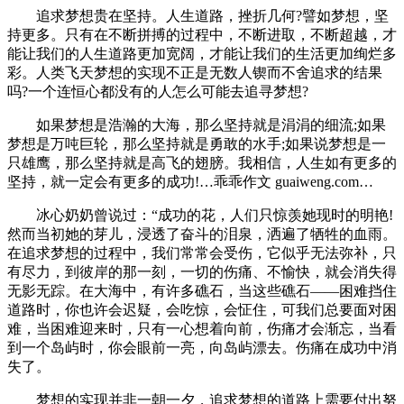
追求梦想贵在坚持。人生道路，挫折几何?譬如梦想，坚
持更多。只有在不断拼搏的过程中，不断进取，不断超越，才
能让我们的人生道路更加宽阔，才能让我们的生活更加绚烂多
彩。人类飞天梦想的实现不正是无数人锲而不舍追求的结果
吗?一个连恒心都没有的人怎么可能去追寻梦想?
如果梦想是浩瀚的大海，那么坚持就是涓涓的细流;如果
梦想是万吨巨轮，那么坚持就是勇敢的水手;如果说梦想是一
只雄鹰，那么坚持就是高飞的翅膀。我相信，人生如有更多的
坚持，就一定会有更多的成功!
…乖乖作文 guaiweng.com…
冰心奶奶曾说过：“成功的花，人们只惊羡她现时的明艳!
然而当初她的芽儿，浸透了奋斗的泪泉，洒遍了牺牲的血雨。
在追求梦想的过程中，我们常常会受伤，它似乎无法弥补，只
有尽力，到彼岸的那一刻，一切的伤痛、不愉快，就会消失得
无影无踪。在大海中，有许多礁石，当这些礁石——困难挡住
道路时，你也许会迟疑，会吃惊，会怔住，可我们总要面对困
难，当困难迎来时，只有一心想着向前，伤痛才会渐忘，当看
到一个岛屿时，你会眼前一亮，向岛屿漂去。伤痛在成功中消
失了。
梦想的实现并非一朝一夕，追求梦想的道路上需要付出努