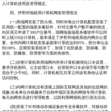
人计算机使用及管理规定。
四、伊犁州地税局计算机网络管理情况
(一)局域网安装了防火墙。同时对每台计算机配置安装了
区局统一配置的瑞星杀毒软件，针对注册号户数不够的情况，
向区局又申请了300户注册号，现网络版瑞星杀毒软件可以同
时上线550台计算机，基本满足了伊犁州地税系统内网办公需
要。全州内网计算机安装桌面审计系统达到95%，部分单位达
到100%。定期安装系统补丁，加强了在防篡改、防病毒、防
攻击、防瘫痪、防泄密等方面的有效性。
(二)涉密计算机和局域网内所有计算机都强化口令设置，
要求开机密码、公文处理口令、征管软件口令必须字母与数字
混合不少于8位。同时，计算机相互共享之间设有身份认证和
访问控制。
(三)内网计算机没有违规上国际互联网及其他的信息网的
现象;在各单位办税服务厅自助申报区安装的网报专用计算机
每天由网管员进行管理检查，以防利用网报机进行违法活动。
(四)安装了针对移动存储设备的专业杀毒软件，对移动存