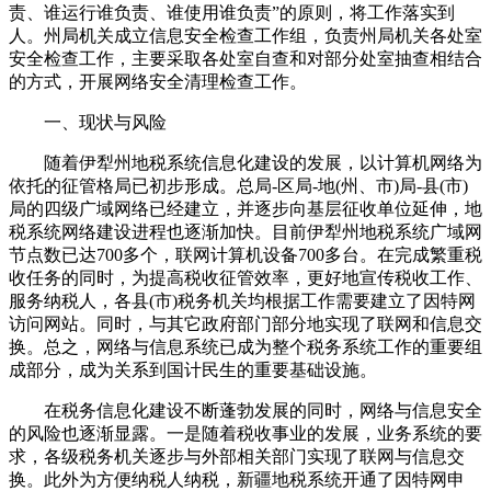
责、谁运行谁负责、谁使用谁负责”的原则，将工作落实到
人。州局机关成立信息安全检查工作组，负责州局机关各处室
安全检查工作，主要采取各处室自查和对部分处室抽查相结合
的方式，开展网络安全清理检查工作。
一、现状与风险
随着伊犁州地税系统信息化建设的发展，以计算机网络为
依托的征管格局已初步形成。总局-区局-地(州、市)局-县(市)
局的四级广域网络已经建立，并逐步向基层征收单位延伸，地
税系统网络建设进程也逐渐加快。目前伊犁州地税系统广域网
节点数已达700多个，联网计算机设备700多台。在完成繁重税
收任务的同时，为提高税收征管效率，更好地宣传税收工作、
服务纳税人，各县(市)税务机关均根据工作需要建立了因特网
访问网站。同时，与其它政府部门部分地实现了联网和信息交
换。总之，网络与信息系统已成为整个税务系统工作的重要组
成部分，成为关系到国计民生的重要基础设施。
在税务信息化建设不断蓬勃发展的同时，网络与信息安全
的风险也逐渐显露。一是随着税收事业的发展，业务系统的要
求，各级税务机关逐步与外部相关部门实现了联网与信息交
换。此外为方便纳税人纳税，新疆地税系统开通了因特网申