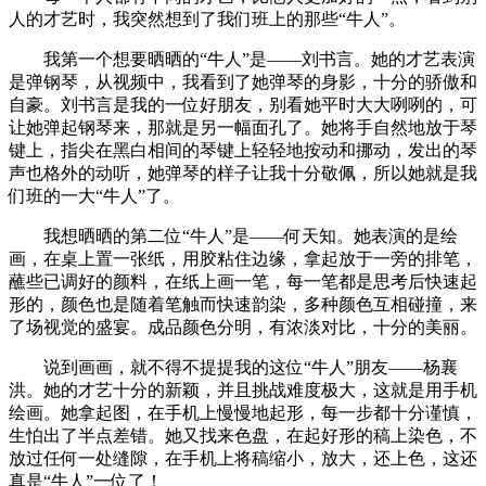
人的才艺时，我突然想到了我们班上的那些“牛人”。
我第一个想要晒晒的“牛人”是——刘书言。她的才艺表演
是弹钢琴，从视频中，我看到了她弹琴的身影，十分的骄傲和
自豪。刘书言是我的一位好朋友，别看她平时大大咧咧的，可
让她弹起钢琴来，那就是另一幅面孔了。她将手自然地放于琴
键上，指尖在黑白相间的琴键上轻轻地按动和挪动，发出的琴
声也格外的动听，她弹琴的样子让我十分敬佩，所以她就是我
们班的一大“牛人”了。
我想晒晒的第二位“牛人”是——何天知。她表演的是绘
画，在桌上置一张纸，用胶粘住边缘，拿起放于一旁的排笔，
蘸些已调好的颜料，在纸上画一笔，每一笔都是思考后快速起
形的，颜色也是随着笔触而快速韵染，多种颜色互相碰撞，来
了场视觉的盛宴。成品颜色分明，有浓淡对比，十分的美丽。
说到画画，就不得不提提我的这位“牛人”朋友——杨襄
洪。她的才艺十分的新颖，并且挑战难度极大，这就是用手机
绘画。她拿起图，在手机上慢慢地起形，每一步都十分谨慎，
生怕出了半点差错。她又找来色盘，在起好形的稿上染色，不
放过任何一处缝隙，在手机上将稿缩小，放大，还上色，这还
真是“牛人”一位了！