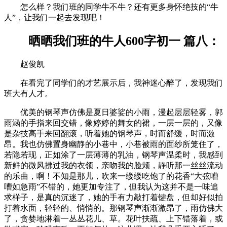
怎么样？我们班的同学牛不牛？还有更多身怀绝技的“牛
人”，让我们一起去发现吧！
晒晒我们班的牛人600字初一 篇八：
赵俊凯
在看完了同学们的才艺展示后，我神迷心醉了，发现我们
班大有人才。
优美的钢琴声仿佛是夏日婆娑的小雨，漫起层层轻雾，郭
雨涵的手指来回交错，像婷婷的舞女的裙，一层一层的，又像
是杂技高手来回翻滚，听着她的钢琴声，时而舒缓，时而激
昂。我也仿佛置身幽静的小巷中，小巷被雨的面纱所笼住了，
若隐若现，正如涂了一层薄薄的乳油，钢琴声温柔时，我感到
新鲜的微风拂过我的衣领，亲吻我的脸颊，静听那一丝丝流动
的乐曲，啊！不知是那儿，吹来一缕缕吃饱了的花香“大弦嘈
嘈如急雨”不错的，她更加专注了，但我认为这并不是一味追
求样子，是真的沉迷了，她的手有力敲打着键盘，但却好似拍
打着水面，轻轻的、悄悄的。那钢琴声渐渐激䀚了，雨仿佛大
了，贪婪地淋着一丛丛花儿、草。花叶扶疏、上下错落着，或