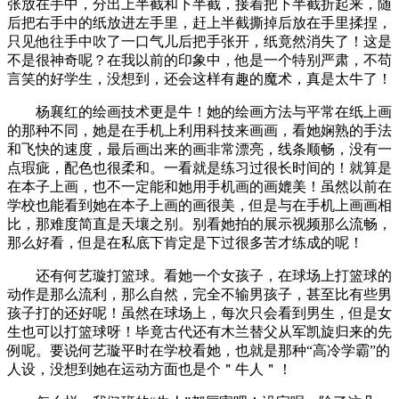
张放在手中，分出上半截和下半截，接着把下半截折起来，随
后把右手中的纸放进左手里，赶上半截撕掉后放在手里揉捏，
只见他往手中吹了一口气儿后把手张开，纸竟然消失了！这是
不是很神奇呢？在我以前的印象中，他是一个特别严肃，不苟
言笑的好学生，没想到，还会这样有趣的魔术，真是太牛了！
杨襄红的绘画技术更是牛！她的绘画方法与平常在纸上画
的那种不同，她是在手机上利用科技来画画，看她娴熟的手法
和飞快的速度，最后画出来的画非常漂亮，线条顺畅，没有一
点瑕疵，配色也很柔和。一看就是练习过很长时间的！就算是
在本子上画，也不一定能和她用手机画的画媲美！虽然以前在
学校也能看到她在本子上画的画很美，但是与在手机上画画相
比，那难度简直是天壤之别。别看她拍的展示视频那么流畅，
那么好看，但是在私底下肯定是下过很多苦才练成的呢！
还有何艺璇打篮球。看她一个女孩子，在球场上打篮球的
动作是那么流利，那么自然，完全不输男孩子，甚至比有些男
孩子打的还好呢！虽然在球场上，每次只会看到男生，但是女
生也可以打篮球呀！毕竟古代还有木兰替父从军凯旋归来的先
例呢。要说何艺璇平时在学校看她，也就是那种“高冷学霸”的
人设，没想到她在运动方面也是个＂牛人＂！