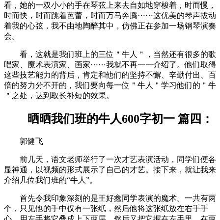
看，她的一双小小的手在琴弦上来去自如地穿梭着，时而慢，
时而快，时而跳着芭蕾，时而万马奔腾⋯⋯这优美的琴声拔动
着我的心弦，我不由地陶醉其中，仿佛正在参加一场钢琴演奏
会。
看，这就是我们班上的三位＂牛人＂，当然还有很多的歌
唱家、魔术表演家、画家⋯⋯我就不再一一介绍了。他们取得
这些技艺能力的背后，肯定和他们的坚持不懈、辛勤付出、百
倍的努力分不开的，我们要向每一位＂牛人＂学习他们的＂牛
＂之处，达到取长补短的效果。
晒晒我们班的牛人600字初一 篇四：
郭健飞
前几天，语文老师举行了一次才艺表演活动，同学们便各
显神通，以视频的形式展示了自己的才艺。接下来，就让我来
介绍几位我们班的“牛人”。
首先令我印象深刻的是王好鑫同学表演的魔术。一共有两
个，只见他的手中仅有一张纸，然后他将这张纸放在右手手
心，用左手将它叠成上下两层，然后又把它握在左手里，在两