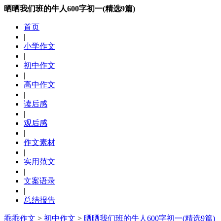
晒晒我们班的牛人600字初一(精选9篇)
首页
|
小学作文
|
初中作文
|
高中作文
|
读后感
|
观后感
|
作文素材
|
实用范文
|
文案语录
|
总结报告
乖乖作文
>
初中作文
>
晒晒我们班的牛人600字初一(精选9篇)