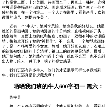
了柠檬黄上面，十分美丽。待画面全干，再画上一棵树。这棵
树可谓是整幅画的点睛之笔。画完后这幅画让我产生了一些奇
妙的想象：在一个河堤上，一个人走在那里，看着余晖，吹着
微微的凉风，别提有多美了。
还有一个“牛人”，她叫李思怡。她也是我的好朋友。她最
擅长的是画动漫，她的动漫画的十分精致。直接视频的开头，
她拿着笔，桌面上放的纸和橡皮，她画了一双很有神的动漫眼
睛，接着就开始了她的“神操作”。不一会儿，一个脸型就画好
了，是一个很可爱的小女生。然后，她开始画衣服了，衣服上
的褶皱被她刻画的十分清晰，袖口上的纹路更是清楚。最后，
她开始勾线了，她的线条勾得十分稳，线条不会歪，也不会斜
出人物，给人一种干净，明了的视觉感受。
我们班还有许多牛人，他们的才艺展示同样也令我感到
牛，我们班还真是卧虎藏龙啊！
晒晒我们班的牛人600字初一 篇六：
陶宇晨
每一个人都有不同的才艺，比他人更加好的一点，看到别