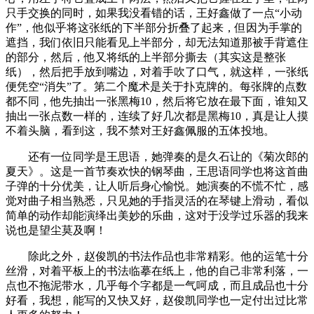
只手交换的同时，如果我没看错的话，王好鑫做了一点“小动
作”，他似乎将这张纸的下半部分折叠了起来，但因为手掌的
遮挡，我们依旧只能看见上半部分，却无法知道那被手背遮住
的部分，然后，他又将纸的上半部分撕去（其实这是整张
纸），然后把手放到嘴边，对着手吹了口气，就这样，一张纸
便凭空“消失”了。第二个魔术是关于扑克牌的。每张牌的点数
都不同，他先抽出一张黑梅10，然后将它放在最下面，谁知又
抽出一张点数一样的，连续了好几次都是黑梅10，真是让人摸
不着头脑，看到这，我不禁对王好鑫佩服的五体投地。
还有一位同学是王思语，她弹奏的是久石让的《菊次郎的
夏天》。这是一首节奏欢快的钢琴曲，王思语同学也将这首曲
子弹的十分优美，让人听后身心愉悦。她演奏的不慌不忙，感
觉对曲子相当熟悉，只见她的手指灵活的在琴键上滑动，看似
简单的动作却能演绎出美妙的乐曲，这对于没学过乐器的我来
说也是望尘莫及啊！
除此之外，赵俊凯的书法作品也非常精彩。他的运笔十分
丝滑，对着平板上的书法临摹在纸上，他的自己非常利落，一
点也不拖泥带水，几乎每个字都是一气呵成，而且成品也十分
好看，我想，能写的又快又好，赵俊凯同学也一定付出过比常