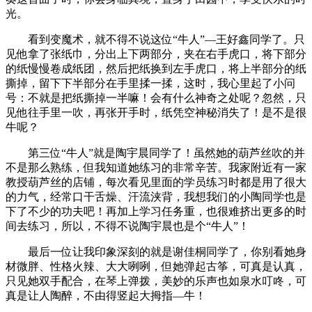
光。
看到变魔术，就不得不说这位“牛人”—王好鑫同学了。只
见他拿了张纸巾，分出上下两部分，夹在右手虎口，将下部分
的纸慢慢卷成纸团，然后把纸换到左手虎口，将上半部分的纸
撕掉，留下下半部分在手里揉一揉，这时，我心里起了小问
号：不就是把纸撕掉一半嘛！会有什么神奇之处呢？忽然，只
见他往手里一吹，再张开手时，纸凭空神秘消失了！是不是很
牛呢？
第三位“牛人”就是陶宇晨同学了！虽然她的葫芦丝吹的并
不是那么熟练，但我知道她练习的非常辛苦。我家附近有一家
教授葫芦丝的店铺，每次看见里面的学员练习时都是用了很大
的力气，经常口干舌燥、汗流浃背，我想我们的小陶同学也是
下了不少的功夫吧！再加上学习任务重，也很难挤出更多的时
间去练习，所以，不得不说陶宇晨也是个“牛人”！
最后一位让我印象深刻的就是谢佳桐同学了，你别看她身
材微胖、性格火辣、大大咧咧，但她弹起古筝，可真是认真，
只见她双手配合，在琴上弹拨，美妙的乐声也如泉水叮咚，可
真是让人陶醉，不由得竖起大拇指—牛！