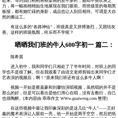
起来。等到我们刚刚将框架画的差不多时，她却不费吹灰之
力，将一幅画栩栩如生地展现在我们眼前。而班级里的每期黑
板报，都有她忙碌的身影，成品也让人刮目相待。可谓是大自
然的搬运工。
有这么多的“各路神仙”，班级真是又拼搏激烈，又团结友
善。这样的班级氛围，何乐而不学呢？
晒晒我们班的牛人600字初一 篇二：
陈希晨
进入初中，我和同学们只相处了了半年时间，对班上的同
学也不是很了解。但在我观看了由语文老师剪辑出来同学们才
艺表演的视频后，啊！“原来我们班还有这么多牛人啊！
视频一开始是蔡嘉豪和刘馨怡演唱视频，虽然唱的并不是
那么的好，但是可以看出是他们用心在唱，没有去敷衍，自己
也很陶醉。
[本内容由 乖乖作文 WWw.guaiweng.com 整理]
在这些视频中最让我印象深刻的是这几位“牛人”——王好
鑫的魔术表演让人眼前一亮，他一开始是两手空空，然后把纸