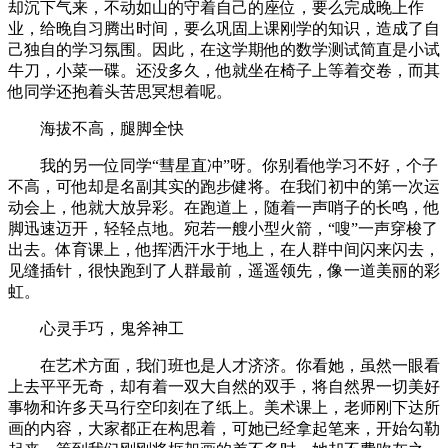
却沉下气来，不动如山的守着自己的座位，要么完成晚上作
业，给晚自习腾出时间，要么巩固上课刚学的知识，造成了自
己独自的学习氛围。因此，在这学期他的数学测试简直是小试
牛刀，小菜一碟。还没多久，他就坐在椅子上等着交卷，而其
他同学还抱着头苦思冥想着呢。
海拔不高，腿脚全快
我的另一位同学“彗星直冲”呀。你别看他学习不好，个子
不高，可他却是名副其实的跑步健将。在我们初中的第一次运
动会上，他就大放异彩。在跑道上，随着一声哨子的长鸣，他
脚迅速迈开，轻轻点地。宛若一艘小型火箭，“嗖”一声穿梭了
出去。体育课上，他挥洒汗水于地上，在人群中间闪来闪去，
见缝插针，很快跑到了人群最前，遥遥领先，像一道美丽的彩
虹。
心灵手巧，鬼斧神工
在艺术方面，我们班也是人才济济。你看她，虽然一眼看
上去平平无奇，却有着一双大自然的双手，将自然界一切美好
事物和许多天马行空印刻在了纸上。美术课上，老师刚下达所
画的内容，大家都正在构思着，可她已经拿起笔来，开始勾勒