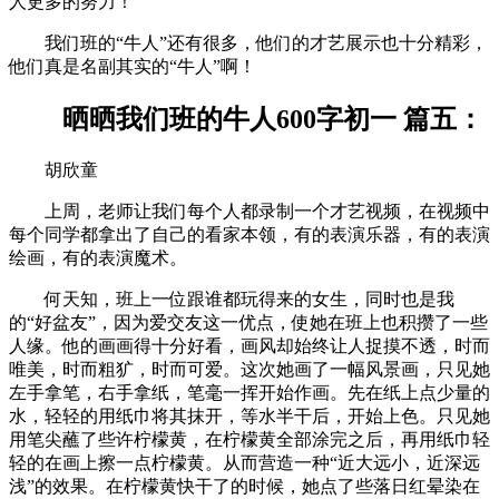
人更多的努力！
我们班的“牛人”还有很多，他们的才艺展示也十分精彩，
他们真是名副其实的“牛人”啊！
晒晒我们班的牛人600字初一 篇五：
胡欣童
上周，老师让我们每个人都录制一个才艺视频，在视频中
每个同学都拿出了自己的看家本领，有的表演乐器，有的表演
绘画，有的表演魔术。
何天知，班上一位跟谁都玩得来的女生，同时也是我
的“好盆友”，因为爱交友这一优点，使她在班上也积攒了一些
人缘。他的画画得十分好看，画风却始终让人捉摸不透，时而
唯美，时而粗犷，时而可爱。这次她画了一幅风景画，只见她
左手拿笔，右手拿纸，笔毫一挥开始作画。先在纸上点少量的
水，轻轻的用纸巾将其抹开，等水半干后，开始上色。只见她
用笔尖蘸了些许柠檬黄，在柠檬黄全部涂完之后，再用纸巾轻
轻的在画上擦一点柠檬黄。从而营造一种“近大远小，近深远
浅”的效果。在柠檬黄快干了的时候，她点了些落日红晕染在