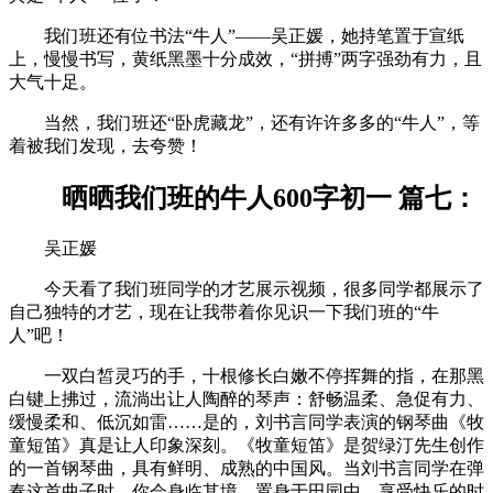
我们班还有位书法“牛人”——吴正媛，她持笔置于宣纸
上，慢慢书写，黄纸黑墨十分成效，“拼搏”两字强劲有力，且
大气十足。
当然，我们班还“卧虎藏龙”，还有许许多多的“牛人”，等
着被我们发现，去夸赞！
晒晒我们班的牛人600字初一 篇七：
吴正媛
今天看了我们班同学的才艺展示视频，很多同学都展示了
自己独特的才艺，现在让我带着你见识一下我们班的“牛
人”吧！
一双白皙灵巧的手，十根修长白嫩不停挥舞的指，在那黑
白键上拂过，流淌出让人陶醉的琴声：舒畅温柔、急促有力、
缓慢柔和、低沉如雷……是的，刘书言同学表演的钢琴曲《牧
童短笛》真是让人印象深刻。《牧童短笛》是贺绿汀先生创作
的一首钢琴曲，具有鲜明、成熟的中国风。当刘书言同学在弹
奏这首曲子时，你会身临其境，置身于田园中，享受快乐的时