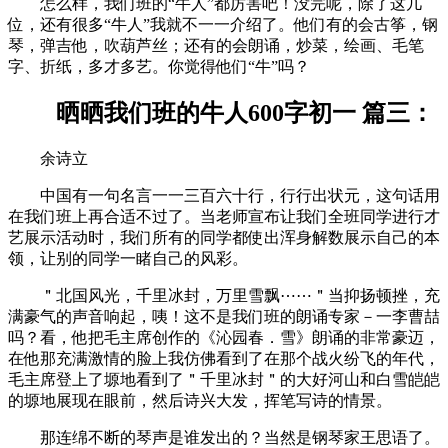
怎么样，我们班的“牛人”都厉害吧！没完呢，除了这几
位，还有很多“牛人”我就不一一介绍了。他们有的会古筝，钢
琴，弹吉他，吹葫芦丝；还有的会朗诵，炒菜，绘画、毛笔
字、折纸，多才多艺。你觉得他们“牛”吗？
晒晒我们班的牛人600字初一 篇三：
余诗立
中国有一句名言一一三百六十行，行行出状元，这句话用
在我们班上再合适不过了。当老师宣布让我们全班同学进行才
艺展示活动时，我们所有的同学都使出浑身解数展示自己的本
领，让别的同学一睹自己的风彩。
＂北国风光，千里冰封，万里雪飘⋯⋯＂当抑扬顿挫，充
满豪气的声音响起，咦！这不是我们班的朗诵专家－一李曹喆
吗？看，他把毛主席创作的《沁园春．雪》朗诵的非常豪迈，
在他那充满激情的脸上我仿佛看到了在那个战火纷飞的年代，
毛主席登上了塬地看到了＂千里冰封＂的大好河山和白雪皑皑
的塬地展现在眼前，然后诗兴大发，挥笔写诗的情景。
那连绵不断的琴声是谁发出的？当然是钢琴家王思语了。