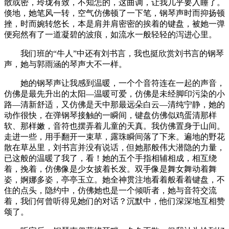
散或密，玲珑有致，不知怎的，这曲调，让我几乎要入睡了。
倏地，她笔风一转，空气仿佛顿了一下笔，钢琴声时而抑扬顿
挫，时而婉转悠长，本是肩并肩密密的挨着的键盘，被她一弹
便宛然有了一道凝碧的波痕，如流水一般轻轻的泻进心里。
我们班的“牛人”中还有刘书言，我也挺欣赏刘书言的钢琴
声，她与郭雨涵的琴声大不一样。
她的钢琴声让我感到温暖，一个个音符连在一起的声音，
仿佛是最先升出的太阳—温暖可爱，仿佛是未经脚印污染的小
路—清新舒适，又仿佛是天中那最远朵白云—清纯宁静，她的
动作很快，在弹钢琴接触的一瞬间，键盘仿佛似鸡蛋清那样
软、那样嫩，音符也摆弄着儿童的天真。我仿佛置身于山间。
走进一些，用手翻开一束草，露珠瞬间落了下来。遍地的野花
散在草丛里，刘书言并没有说话，但她那般伟大潜隐的力量，
已这般的温暖了我了，看！她的五个手指相辅相成，相互绕
着，挽着，仿佛像是少女披着长发。双手像是舞女舞动着舞
姿，婀娜多姿，亭亭玉立。她全神贯注地看着般看着键盘，不
住的点头，隐约中，仿佛她也是一个倾听者，她与音符交流
着，我们何曾听得见她们的对话？沉默中，他们深深地互相赞
颂了。