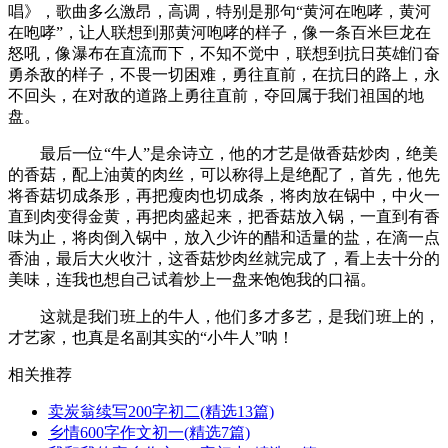
唱》，歌曲多么激昂，高调，特别是那句“黄河在咆哮，黄河
在咆哮”，让人联想到那黄河咆哮的样子，像一条百米巨龙在
怒吼，像瀑布在直流而下，不知不觉中，联想到抗日英雄们奋
勇杀敌的样子，不畏一切困难，勇往直前，在抗日的路上，永
不回头，在对敌的道路上勇往直前，夺回属于我们祖国的地
盘。
最后一位“牛人”是余诗立，他的才艺是做香菇炒肉，绝美
的香菇，配上油黄的肉丝，可以称得上是绝配了，首先，他先
将香菇切成条形，再把瘦肉也切成条，将肉放在锅中，中火一
直到肉变得金黄，再把肉盛起来，把香菇放入锅，一直到有香
味为止，将肉倒入锅中，放入少许的醋和适量的盐，在滴一点
香油，最后大火收汁，这香菇炒肉丝就完成了，看上去十分的
美味，连我也想自己试着炒上一盘来饱饱我的口福。
这就是我们班上的牛人，他们多才多艺，是我们班上的，
才艺家，也真是名副其实的“小牛人”呐！
相关推荐
卖炭翁续写200字初二(精选13篇)
乡情600字作文初一(精选7篇)