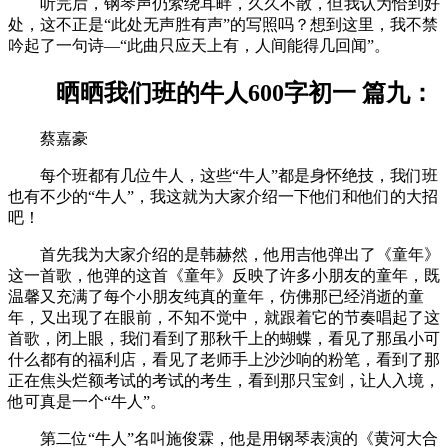
听完后，钢琴声仍萦绕耳畔，久久不散，但我认为恰到好
处，这不正是“此处无声胜有声”的写照吗？想到这里，我不禁
吟起了一句诗—“此曲只应天上有，人间能得几回闻”。
晒晒我们班的牛人600字初一 篇九：
蔡嘉豪
每个班都有几位牛人，这些“牛人”都是身怀绝技，我们班
也有不少的“牛人”，我这就为大家介绍一下他们和他们的大招
吧！
首先我为大家介绍的是韩赫然，他用吉他弹出了《童年》
这一首歌，他弹的这首《童年》反映了许多小朋友的童年，既
温馨又充满了每个小朋友纯真的童年，仿佛那已经消逝的童
年，又出现了在眼前，不知不觉中，就跟着它的节奏唱起了这
首歌，闭上眼，我们看到了那秋千上的蝴蝶，看见了那虽小可
什么都有的福利店，看见了老师手上沙沙响的粉笔，看到了那
正在焦头烂额考试的考试的考生，看到那只宝剑，让人入境，
他可真是一个“牛人”。
第二位“牛人”名叫施俊霖，他是用钢琴表演的《黄河大合